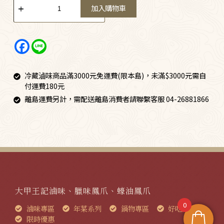
加入購物車
冷藏滷味商品滿3000元免運費(限本島)，未滿$3000元需自
付運費180元
離島運費另計，需配送離島消費者請聯繫客服 04-26881866
大甲王記滷味、臘味鳳爪、蠔油鳳爪
0
滷味專區
年菜系列
鍋物專區
好吃的粽子
限時優惠