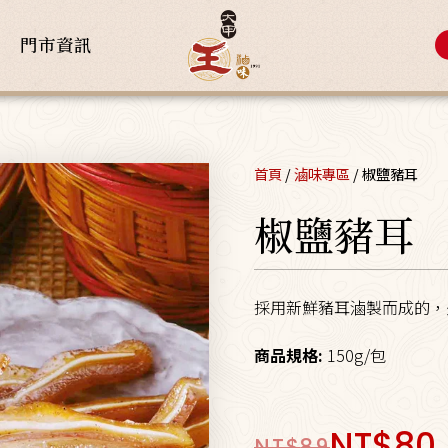
門市資訊
首頁
/
滷味專區
/ 椒鹽豬耳
椒鹽豬耳
採用新鮮豬耳滷製而成的，
商品規格:
150g/包
NT$
80
NT$
89